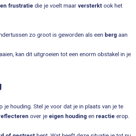
 en frustratie
die je voelt maar
versterkt
ook het
 ondertussen zo groot is geworden als een
berg
aan
raaien, kan dit uitgroeien tot een enorm obstakel in je
g
 je houding. Stel je voor dat je in plaats van je te
reflecteren
over je
eigen houding
en
reactie
erop.
d of gestrest
bent. Wat heeft deze situatie je tot nu