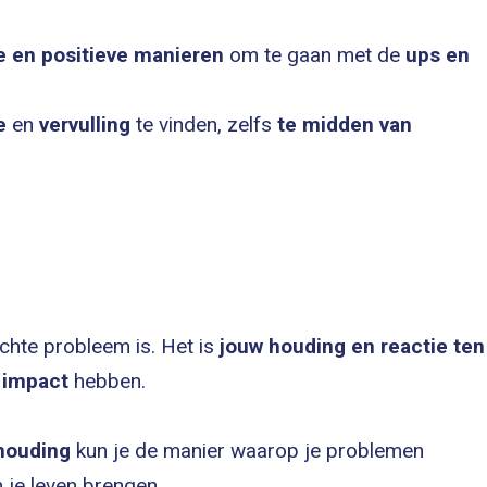
e en positieve manieren
om te gaan met de
ups en
e
en
vervulling
te vinden, zelfs
te midden van
echte probleem is. Het is
jouw houding en reactie ten
e
impact
hebben.
 houding
kun je de manier waarop je problemen
n je leven brengen.