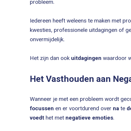
probleem.
Iedereen heeft weleens te maken met prob
kwesties, professionele uitdagingen of g
onvermijdelijk.
Het zijn dan ook
uitdagingen
waardoor w
Het Vasthouden aan Negat
Wanneer je met een probleem wordt gec
focussen
en er voortdurend over
na
te
d
voedt
het met
negatieve emoties
.