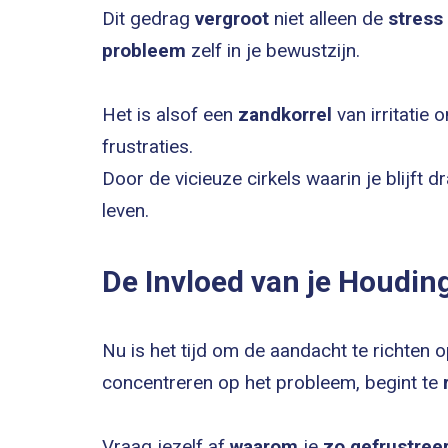
Dit gedrag
vergroot
niet alleen de
stress
probleem
zelf in je bewustzijn.
Het is alsof een
zandkorrel
van irritatie
frustraties.
Door de vicieuze cirkels waarin je blijft d
leven.
De Invloed van je Houdin
Nu is het tijd om de aandacht te richten op
concentreren op het probleem, begint te
Vraag jezelf af
waarom
je
zo gefrustreer